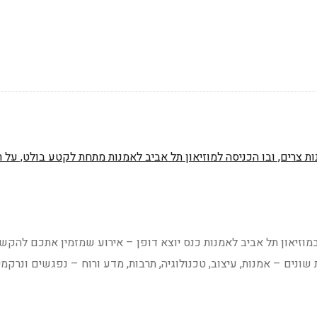
דביר לבנת ורן גרין, בדצמבר 2025 ייערך במוזיאון תל אביב לאמנות כנס יוצא דופן – אירוע שמזמין אתכם להקש
ונים – אמנות, עיצוב, טכנולוגיה, תרבות, מדע ורוח – נפגשים ונרקמי