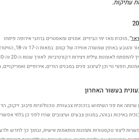
ת עתיקות.
ראז’
“, מוכרת מאז ימי הביניים. אמנים ומאסטרים ברחבי אירופה פיתחו
טכניקות למילוי חלונות בבדים צבעוניים שימרו את האור והטבע באופן שמשרה אווירה של קסם. ב
רות אמנות, חפצי נוי וכן לעיצוב פנים במבנים הודים, אירופיים ואמריקניים, 
עונית בעשור האחרון
ינתה את פני השימוש בזכוכית צבעונית. טכנולוגיות סיבוב זיקוק, הד
ת באיכות גבוהה, במגוון צבעים ועיצובים שהיו לפני כן בלתי אפשריי
שרות ליצור טקסטורות ותמונות מותאמות אישית, ובתוך כך לחדש ולרענ