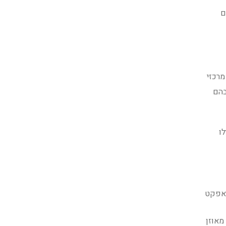
ם
 מרכזי
בהם
ו
האפקט
מאוזן