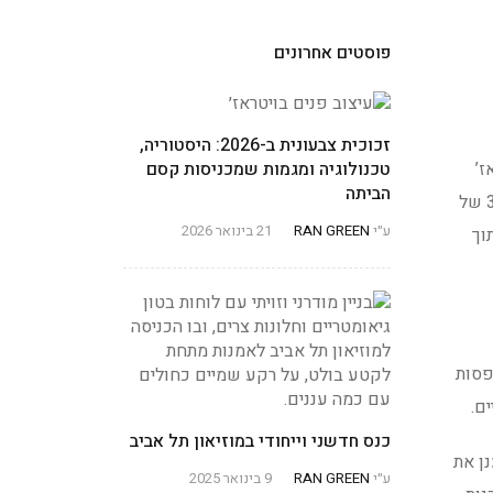
פוסטים אחרונים
זכוכית צבעונית ב-2026: היסטוריה,
מאות ה-17 וה-18, הוויטראז’
טכנולוגיה ומגמות שמכניסות קסם
הביתה
הפך לסמל אדריכלי חשוב בבנייני דת וארמונות, והמשיך להתפתח לאומנות עילית ויצירות דקורטיביות. לאורך שנות ה-20 וה-30 של
ע״י
RAN GREEN
21 בינואר 2026
תוך
פסות
ם.
כנס חדשני וייחודי במוזיאון תל אביב
ן את
ע״י
RAN GREEN
9 בינואר 2025