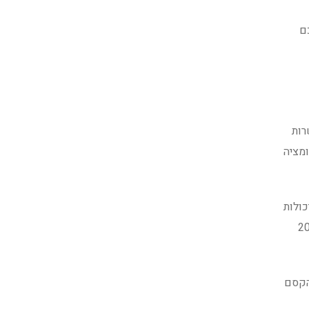
ם
רות
ומציה
כולות
ית ככלי עיצובי ואמנותי בתחום הבנייה והעיצוב ב־2026
שהקסם