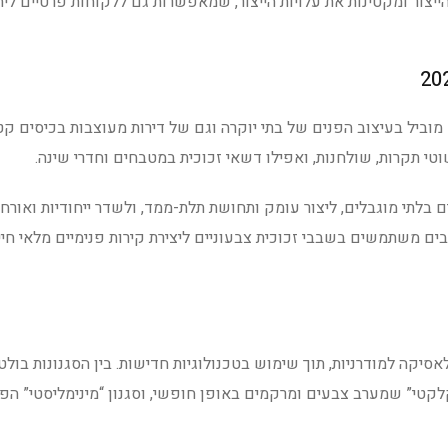
הייצור ומקטינות את עלויות הייצור, שמאפשרות גם ללקוחות פרטיים ליה
מוביל בעיצוב הפנים של בתי יוקרה וגם של דירות מעוצבות בכיסים קט
וטי תקרות, שולחנות, ואפילו דשאי זכוכית במטבחים וחדרי שינה.
 בלתי מוגבלים, ליצור עומק ותחושת תלת-ממד, ולשדר ייחודיות ואורח 
בים משתמשים בשבבי זכוכית צבעוניים ליצירת קירות פנימיים מלאי חיי
אסיקה למודרניות, תוך שימוש בטכנולוגיות חדישות. בין הסגנונות בולט 
לקטי” שמערב צבעים ומרקמים באופן חופשי, וסגנון “מינימליסטי” הפ