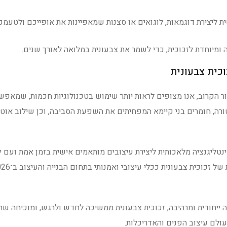
 ליצירת דוגמאות, לוגואים או סצנות שמאפיינות את אופייכם ולטעמכ
 ומיוחדת לזכוכית, כדי לשמר את צבעונית במלואה לאורך שנים.
כית צבעונית
ר הקרוב, אנו מצופים לראות יותר שימוש בטכנולוגיות חכמות, שמאפש
רה, חומרים בני קיימא המפחיתים את השפעת הסביבה, וכן שילוב אוט
טליגנציה מלאכותית ליצירת עיצובים מותאמים אישית בזמן אמת ועם י
חיזוי אופנתיות. כל אלה עתידים להעצים את החשיבות של זכוכית צבעונ
ירה ייחודית ומרהיבה, זכוכית צבעונית ממשיכה לחדש ולרגש, ומוכיחה 
ולם עיצוב הפנים והאדריכלות.