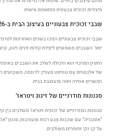
תחום עיצובים ביתיים. שיטות אלו מייעלות את תהליך 
מיצירות זכוכית צבעונית מותאמות אישית.
שבבי זכוכית צבעוניים בעיצוב הבית ב-2026
שבבי זכוכית צבעוניים הפכו בשנים האחרונות לטרנד 
יותר. השבבים משמשים ליצירת קירות פנים זיגוג, קיש
היתרון המרכזי הוא היכולת לשלב את השבבים באופנים
של אלגנטיות עם טוויסט מעניין. לדוגמה, משקיעים ר
המשרים אווירה חמה ומעוצבת בבית.
סגנונות מודרניים של זיגוג ויטראז’
סגנונות המודרניים של זכוכית ויטראז’ משלבים בין קל
“אומבריה” עם שכבות צבע רכות ומעורבות, סגנון “אק
על קו נקי וחומרים משולבים.