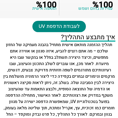
%100
%100
עמידות בחום ושמש
התאמה אישית
לעבודת הדפסת UV
איך מתבצע התהליך?
תהליך ההזמנה מותאם אישית מתחיל בהבנה מעמיקה של החזון
שלכם – מה אתם רוצים להביע, איזה סגנון או אווירה אתם
מחפשים, וכיצד היצירה תשתלב בחלל או בהקשר שבו היא
מיועדת. לאחר מכן, אנו עוברים לשלב התכנון והעיצוב, שבו
רעיונותיכם מתורגמים לשפה חזותית מדויקת: צבעים, דגשים,
מרקמים וגימורים נבחרים בקפידה כדי ליצור הרמוניה מושלמת בין
היצירה לבין הסביבה שלה. בשלב זה, ניתן לראות סקיצה ראשונית
או הדמיה של התוצאה הסופית, ולבצע התאמות עד שהעיצוב
משקף במדויק את רצונותיכם. לאחר האישור, מתחילה ההדפסה
בפועל בטכנולוגיית UV, שמאפשרת הדפסה ישירה על מגוון
חומרים כמו זכוכית, עץ, אקריל ומתכת, תוך שליטה מלאה בעומק,
בגוון ובמרקם. לאורך כל התהליך, כל פרט נבדק ומוקפד – החל