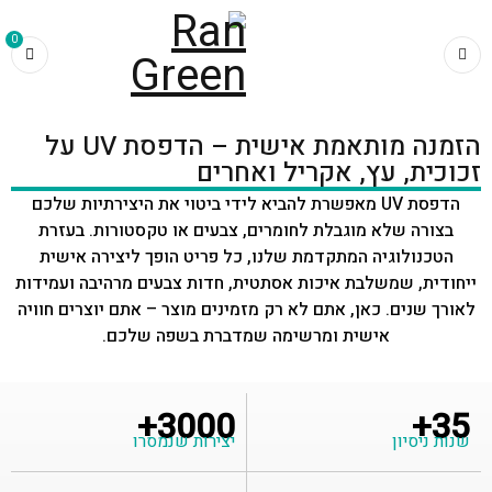
0
דף הבית
»
טפסים להזמנה
»
הדפסה UV באיפיון אישי
הזמנה מותאמת אישית – הדפסת UV על
זכוכית, עץ, אקריל ואחרים
הדפסת UV מאפשרת להביא לידי ביטוי את היצירתיות שלכם
בצורה שלא מוגבלת לחומרים, צבעים או טקסטורות. בעזרת
הטכנולוגיה המתקדמת שלנו, כל פריט הופך ליצירה אישית
ייחודית, שמשלבת איכות אסתטית, חדות צבעים מרהיבה ועמידות
לאורך שנים. כאן, אתם לא רק מזמינים מוצר – אתם יוצרים חוויה
אישית ומרשימה שמדברת בשפה שלכם.
3000+
35+
שנות ניסיון
יצירות שנמסרו