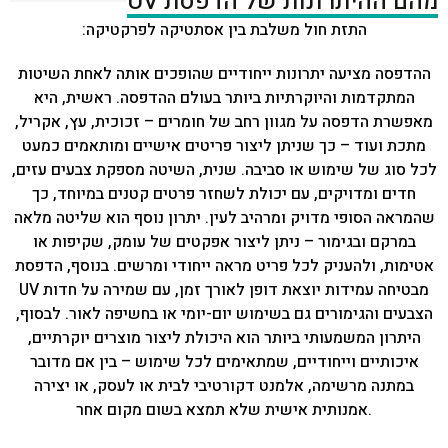
מהם ההיתרונות של הדפסת UV
התזת חול משלבת בין אסתטיקה לפרקטיקה:
ההדפסה מציעה יתרונות ייחודיים שהופכים אותה לאחת השיטות
המתקדמות והיוקרתיות ביותר בעולם ההדפסה. ראשית, היא
מאפשרת הדפסה על מגוון רחב של חומרים – זכוכית, עץ, אקריל,
מתכת ועוד – כך שניתן ליצור פריטים אישיים ומותאמים כמעט
לכל סוג של שימוש או סביבה. שנית, השיטה מספקת צבעים עזים,
חדים ומדויקים, עם יכולת לשחזר פרטים קטנים במיוחד, כך
שהמראה הסופי מדויק ומרהיב לעין. יתרון נוסף הוא שליטה מלאה
במרקם ובגימור – ניתן ליצור אפקטים של עומק, שקיפות או
אטימות, ולהעניק לכל פריט מראה ייחודי ומרשים. בנוסף, הדפסת
UV מבטיחה עמידות יוצאת דופן לאורך זמן, עם שמירה על חדות
הצבעים והגימורים גם בשימוש יום-יומי או בחשיפה לאור. לבסוף,
היתרון המשמעותי ביותר הוא היכולת ליצור מוצרים יוקרתיים,
איכותיים וייחודיים, שמתאימים לכל שימוש – בין אם מדובר
במתנה מרשימה, אלמנט דקורטיבי לבית או לעסק, או יצירה
אמנותית אישית שלא תמצא בשום מקום אחר.