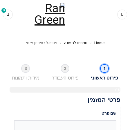
0
Home
›
טפסים להזמנה
›
ויטראז׳ באיפיון אישי
3
2
1
פירוט ראשוני
פירוט העבודה
מידות ותמונות
0%
פרטי המזמין
סו
פי
מי
עב
שם פרטי