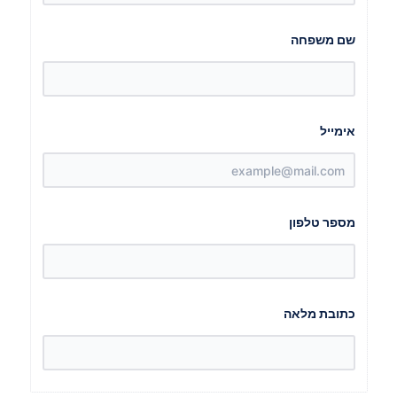
שם משפחה
פר
נו
אימייל
עי
וד
מספר טלפון
קב
כתובת מלאה