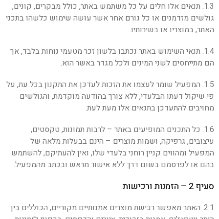
1.3. תנאים אלו חלים על כל משתמש באתר, כולל מבקרים, קונים,
גולשים מזדמנים או כל גורם אחר אשר עושה שימוש כלשהו בתכני
האתר, במוצריו או בשירותיו.
1.4. תנאי השימוש באתר נכתבו בלשון זכר מטעמי נוחות בלבד, אך
הם מתייחסים לשני המינים ולכל מגדר באשר הוא.
1.5. המפעיל שומר לעצמו את הזכות לעדכן את התקנון בכל עת, על
פי שיקול דעתו הבלעדי, ללא צורך בהודעה מוקדמת, והגולשים
מחויבים להתעדכן בתנאים אלו מעת לעת.
1.6. כל התכנים המופיעים באתר – לרבות תמונות, טקסטים,
עיצובים, גרפיקה, ושמות מוצרים – הינם בבעלות מלאה של
המפעיל ומהווים קניין רוחני בלעדי שלו, ואין להעתיקם, להשתמש
בהם או לפרסמם בשום דרך ללא אישור מראש ובכתב מהמפעיל.
סעיף 2 – הזמנות ורכישות
2.1. האתר מאפשר רכישת מוצרים אמנותיים מקוריים, הכוללים בין