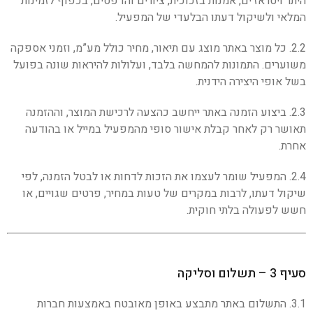
היתר ויטראז’ים, אמנות בזכוכית, ציורים והדפסים, בכפוף לזמינות
המלאי ולשיקול דעתו הבלעדי של המפעיל.
2.2. כל מוצר באתר מוצג עם תיאור, מחיר כולל מע”מ, וזמני אספקה
משוערים. התמונות להמחשה בלבד, ועלולות להיראות שונה בפועל
בשל אופי היצירה הידנית.
2.3. ביצוע הזמנה באתר ייחשב כהצעה לרכישת המוצר, וההזמנה
תאושר רק לאחר קבלת אישור סופי מהמפעיל במייל או בהודעה
אחרת.
2.4. המפעיל שומר לעצמו את הזכות לדחות או לבטל הזמנה, לפי
שיקול דעתו, לרבות במקרים של טעות במחיר, פרטים שגויים, או
חשש לפעולה בלתי חוקית.
סעיף 3 – תשלום וסליקה
3.1. התשלום באתר מתבצע באופן מאובטח באמצעות חברות