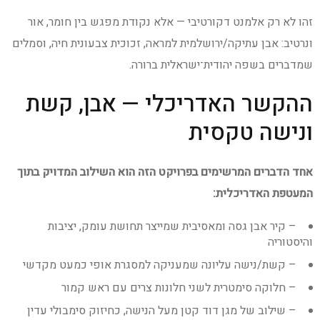
זהו לא רק אלמנט דקורטיבי — אלא נקודת מפגש בין חומר, אור
ונרטיב: אבן עתיקה/ירושלמית למראה, זכוכית צבעונית חיה, וסמלים
שמדברים בשפה יהודית־ישראלית ברורה.
ההקשר האדריכלי — אבן, קשת
ונישה טקסית
אחד הדברים המרשימים בפרויקט הזה הוא השילוב המדויק בתוך
המעטפת האדריכלית:
– קיר אבן גסה ומאסיבית שמייצר תחושת עומק, יציבות
והיסטוריה
– קשת/נישה עליונה שמעניקה למסגרת אופי כמעט מקדשי
– חלוקה סימטרית לשני חלונות צרים עם ראש קמור
– שילוב של מגן דוד קטן מעל הנישה, כחיזוק סימבולי עדין