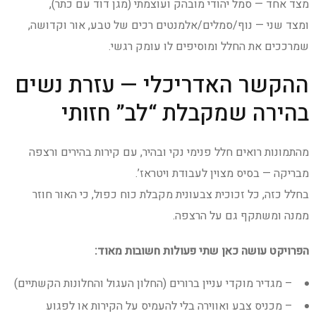
מצד אחד — סמל יהודי מובהק ועוצמתי (מגן דוד עם כתר),
ומצד שני — נוף/סמלים/אלמנטים רכים של טבע, אור וקדושה,
שמרככים את החלל ומוסיפים לו עומק רגשי.
ההקשר האדריכלי — עזרת נשים
בהירה שמקבלת “לב” חזותי
מהתמונות רואים חלל פנימי נקי ובהיר, עם קירות בהירים ורצפה
מבריקה — בסיס מצוין לעבודת ויטראז’.
בחלל כזה, כל זכוכית צבעונית מקבלת כוח כפול, כי האור חוזר
ממנה ומשתקף גם על הרצפה.
הפרויקט עושה כאן שתי פעולות חשובות מאוד:
– מגדיר מוקדי עניין ברורים (החלון העגול והחלונות הקשתיים)
– מכניס צבע ואווירה בלי להעמיס על הקירות או לפגוע