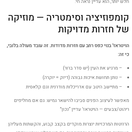
חלש יותר, הוא עדיין נראה חי.
קומפוזיציה וסימטריה — מוזיקה
של חזרות מדויקות
הויטראז’ בנוי כפס רחב עם חזרות מדודות. זה עובד מעולה בלובי,
כי זה:
– מרגיע את העין (יש סדר ברור)
– נותן תחושת איכות גבוהה (דיוק = יוקרה)
– מתיישב היטב עם אדריכלות מודרנית וגם קלאסית
מאפשר לעיצוב הפנים סביבו להישאר גמיש: גם אם מחליפים
ריהוט/צבעים — הויטראז’ עדיין “נכון”
הרוזטות המרכזיות יוצרות מוקדים בקצב קבוע, והקשתות מעליהן