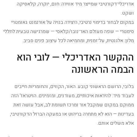
אדריכלי־דקורטיבי שמייצר מיד אווירה: חום, יוקרה, קלאסיקה
ושקט.
במקום לבחור בדימוי נרטיבי, היצירה בנויה על אורנמנט גאומטרי
סימטרי — שפה מעולם האר־נובו/קלאסי — שמרגישה טבעית לחללי
מלון: אלגנטית, על־זמנית, ומחמיאה לכל עיצוב פנים סביב.
ההקשר האדריכלי — לובי הוא
הבמה הראשונה
בלובי, הרושם הראשוני קובע. האור, הקווים, והחומריות חייבים
לעבוד מיד: להיראות איכותיים, מעודנים, ומזמינים. הויטראז’ הזה
ממוקם במקום שמקבל אור ומרכז תשומת לב, אבל עושה זאת
בעדינות — הוא לא מתחרה בריהוט או במעקה הברזל הדקורטיבי,
אלא משלים אותם.