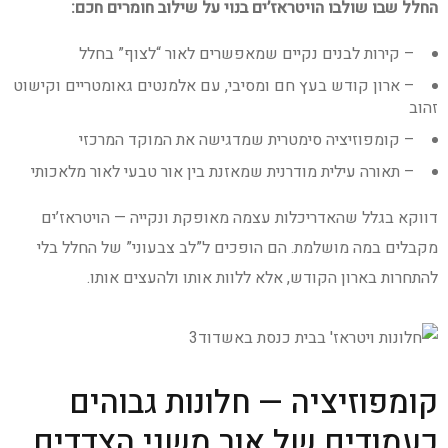
החלל שבו שולבו הויטראז’ים בנוי על שילוב חומרים חכם:
– קירות לבנים נקיים שמאפשרים לאור “לצוף” בחלל
– ארון קודש בעץ חם ומסיבי, עם אלמנטים גאומטריים וקישוט
זהוב
– קומפוזיציה סימטרית שמדגישה את המוקד המרכזי
– תאורה עילית מודרנית שמאזנת בין אור טבעי לאור מלאכותי
דווקא בגלל שהאדריכלות עצמה מאופקת ונקייה — הויטראז’ים
מקבלים במה מושלמת. הם הופכים ל”לב צבעוני” של החלל בלי
להתחרות בארון הקודש, אלא ללוות אותו ולהעצים אותו.
קומפוזיציה — חלונות גבוהים
כעמודים של אור משני הצדדים