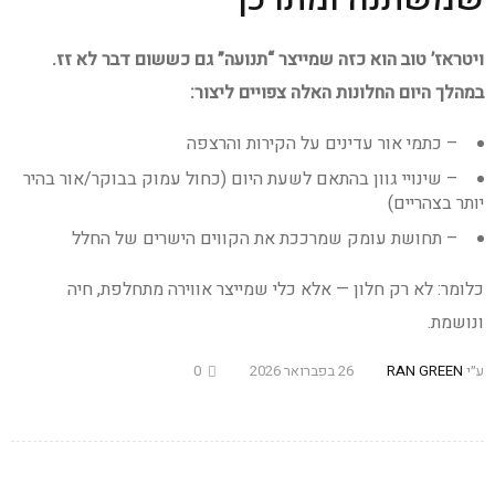
ויטראז’ טוב הוא כזה שמייצר “תנועה” גם כששום דבר לא זז.
במהלך היום החלונות האלה צפויים ליצור:
– כתמי אור עדינים על הקירות והרצפה
– שינויי גוון בהתאם לשעת היום (כחול עמוק בבוקר/אור בהיר
יותר בצהריים)
– תחושת עומק שמרככת את הקווים הישרים של החלל
כלומר: לא רק חלון — אלא כלי שמייצר אווירה מתחלפת, חיה
ונושמת.
ע״י
RAN GREEN
26 בפברואר 2026
0