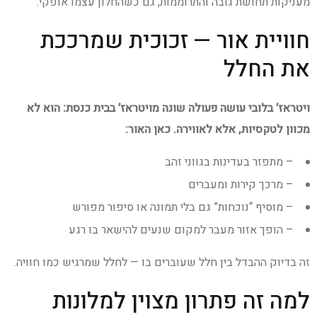
מעניקות תחושת גובה והתרוממות, גם כשהחלון עצמו אופקי.
חוויית אור — זכוכית שמרככת
את החלל
ויטראז’ בלובי עושה פעולה שונה מויטראז’ בבית כנסת: הוא לא
מכוון לטקסיות, אלא לאווירה. כאן האור:
– מתפזר בעדינות בגווני זהב
– מרכך קירות ומעברים
– מוסיף “נוכחות” גם בלי תמונה או סיפור מפורש
– הופך אזור מעבר למקום שנעים להישאר בו רגע
זה בדיוק ההבדל בין חלל שעוברים בו — לחלל שמרגיש כמו חוויה.
למה זה פתרון מצוין למלונות