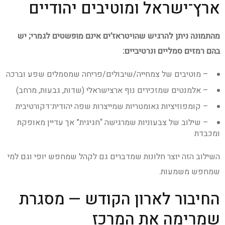
ארץ־ישראל ומוטיבים יהודיים
מהתמונה ניתן להרגיש שהויטראז’ים אינם מופשטים לגמרי; יש
בהם רמזים סמליים ונרטיביים:
– מוטיבים של צמחייה/שיבולים/פריחה שמסמלים שפע וברכה
– אלמנטים שמזכירים נוף ארצישראלי (שדות, גבעות, מרחב)
– קומפוזיציות גאומטריות שמייצרות שפה יהודית־דקורטיבית
– שילוב של צבעוניות שמרגישה “חגיגית” אך עדיין מאופקת
ומכבדת
השילוב הזה יוצר חלונות שמדברים גם לקהל שמחפש יופי וגם למי
שמחפש משמעות.
החיבור לארון הקודש — מסגרת
שמרימה את המרכז