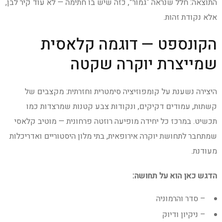
התוצאה: חלל שנראה “גמור”, כזה שיש בו חתימה — לא עוד קיר לבן,
אלא נקודת זהות.
הקונספט — דוגמה קלאסית
שמייצרת יוקרה שקטה
היצירה נשענת על קומפוזיציה סימטרית וחזרתית: מקצבים של
קשתות, עמודים דקיקים, ונקודות צבע קטנות שמרצדות כמו
תכשיט. במרכז כל יחידה מופיעה רוזטה פרחונית — מוטיב קלאסי
שמתחבר לתחושת יוקרה אירופאית, בתי מלון היסטוריים ואדריכלות
מעודנת.
הדגש כאן הוא על תחושה:
– סדר והרמוניה
– ניקיון ודיוק