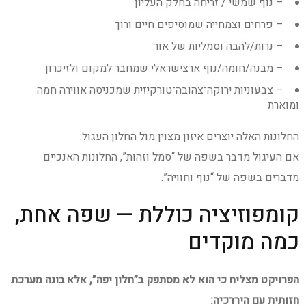
– נוף שמשי / זריחה בחלק העליון
– פרחים וצמחייה שמוסיפים חיים ורוך
– נרות/להבה וסמליות של אור
– מבנה/חומה/נוף ארצישראלי שמחבר למקום ולזיכרון
– צבעוניות ירוקה־צהובה־טורקיזית שמכניסה אווירה חמה
ומוארת
החלונות האלה יוצרים איזון מצוין מול החלון העגול:
אם העיגול מדבר בשפה של “סמל וזהות”, החלונות האנכיים
מדברים בשפה של “נוף וחוויה”.
קומפוזיציה כוללת — שפה אחת,
כמה מוקדים
הפרויקט מצליח כי הוא לא מסתפק ב”חלון יפה”, אלא בונה מערכת
חזותית עם היררכיה: