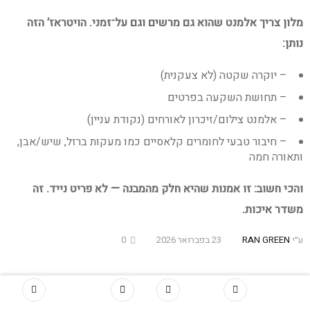
מלון צריך אלמנט שהוא גם מרשים וגם על־זמני. הויטראז’ הזה
נותן:
– יוקרה שקטה (לא צעקנית)
– תחושת השקעה בפרטים
– אלמנט צילום/זיכרון לאורחים (נקודת עניין)
– חיבור טבעי לחומרים קלאסיים כמו מעקות ברזל, שיש/אבן,
ותאורה חמה
והכי חשוב: זו אמנות שהיא חלק מהמבנה — לא פריט נייד. זה
משדר איכות.
ע״י
RAN GREEN
23 בפברואר 2026
0