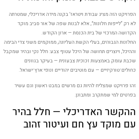
הפרויקט הזה מציג עבודת ויטראז’ בקנה מידה אדריכלי, שמטרתה
לא רק “לייפות חלונות”, אלא לבנות שפה של אור סביב מוקד
הקדושה המרכזי של בית הכנסת — ארון הקודש.
החלונות הגבוהים, בעלי הקשת העליונה, ממוקמים משני צדי הבימה
וההיכל, ויוצרים תחושה של היכל עטוף צבע: חלל נקי ובהיר שמקבל
שכבת עומק באמצעות זכוכית צבעונית — בעיקר בגוונים
כחולים־טורקיזיים — עם מוטיבים יהודיים ונופי ארץ־ישראל.
זהו פרויקט שמצליח להיות גם מרשים במבט ראשון וגם עשיר
בפרטים למי שמתקרב ומתבונן.
ההקשר האדריכלי — חלל בהיר
עם מוקד עץ חם ועיטור זהוב